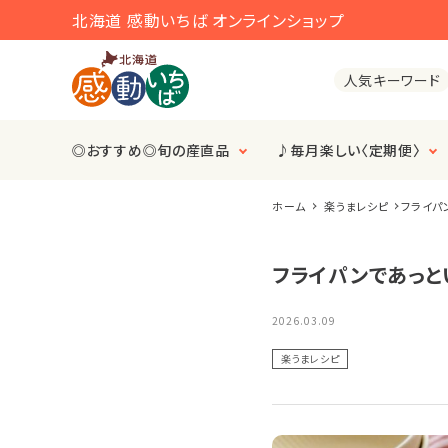
北海道 感動いちば オンラインショップ
人気キーワード
◎おすすめ◎旬の産直品
♪毎月楽しい〈定期便〉
ホーム
楽うまレシピ
フライパ
search
フライパンであっと
◎おすすめ◎旬の産直品
2026.03.09
♪毎月楽しい〈定期便〉
楽うまレシピ
感動ギフト
セット商品