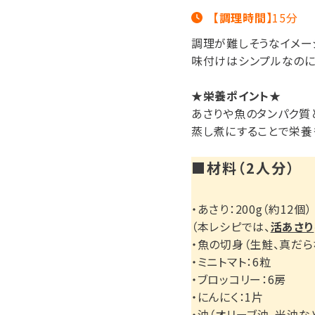
ポイントについて
【調理時間】
15分
よくあるご質問
調理が難しそうなイメー
味付けはシンプルなのに
お問い合わせ
★栄養ポイント★
あさりや魚のタンパク質
蒸し煮にすることで栄養
■材料（
2
人分）
・あさり：200g（約12個）
（本レシピでは、
活あさり
・魚の切身（生鮭、真だら
・ミニトマト：6粒
・ブロッコリー：6房
・にんにく：1片
・油（オリーブ油、米油な