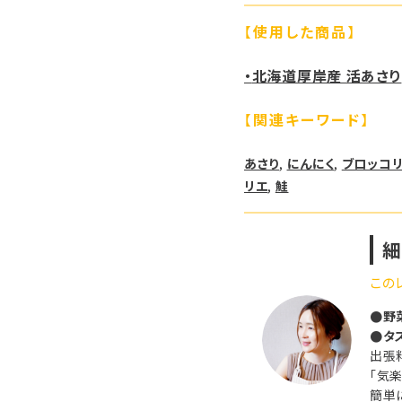
【
使用した商品
】
・
北海道厚岸産 活あさり
【
関連キーワード
】
あさり
, 
にんにく
, 
ブロッコ
リエ
, 
鮭
細
この
●野
●タ
出張
「気
簡単に