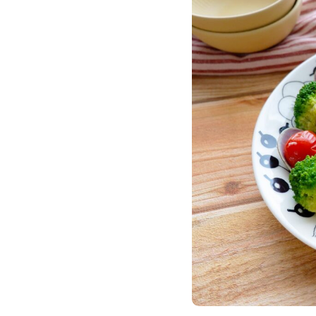
単品商品
感動いちばのこだわり
カンドーマガジン
簡単！おいしい♪楽うまレシピ
とついようこの「浜ばか♡の部屋」
お客様の声〈レビュー紹介〉
ご利用ガイド
会員登録