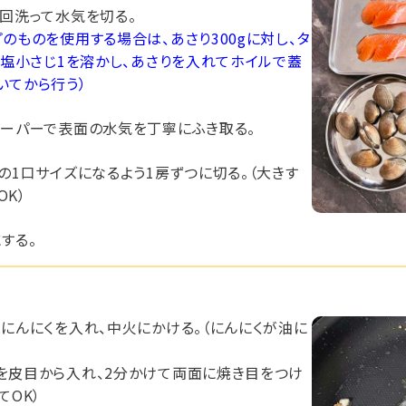
数回洗って水気を切る。
のものを使用する場合は、あさり300gに対し、タ
と塩小さじ1を溶かし、あさりを入れてホイルで蓋
いてから行う）
ペーパーで表面の水気を丁寧にふき取る。
の1口サイズになるよう1房ずつに切る。（大きす
K）
する。
とにんにくを入れ、中火にかける。（にんにくが油に
を皮目から入れ、2分かけて両面に焼き目をつけ
てOK）