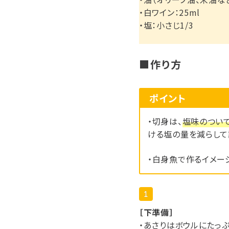
・白ワイン：25ml
・塩：小さじ1/3
■
作り方
ポイント
・切身は、
塩味のつい
ける塩の量を減らして
・白身魚で作るイメー
［下準備］
・あさりはボウルにたっ