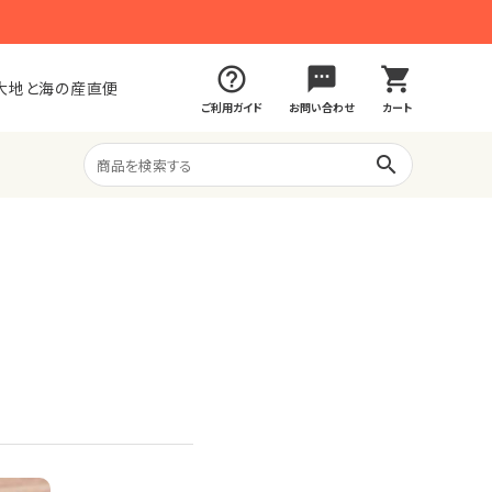
help_outline
sms
shopping_cart
大地と海の産直便
ご利用ガイド
お問い合わせ
カート
search