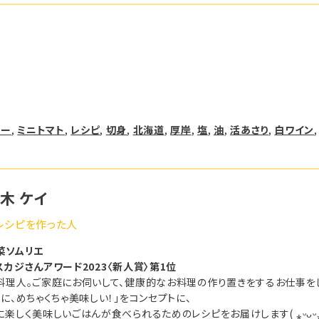
リー
, 
ミニトマト
, 
レシピ
, 
切身
, 
北海道
, 
厚岸
, 
塩
, 
油
, 
活あさり
, 
白ワイン
,
木 ケイ
レシピを作った人
菜ソムリエ
スカジさんアワード2023〈新人賞〉第1位
料理人。ご家庭にお伺いして、健康的なお料理の作り置きをするお仕事を
楽に、めちゃくちゃ美味しい！」をコンセプトに、
楽しく美味しいごはんが食べられるためのレシピをお届けします( ⁎ᵕᴗᵕ⁎ 