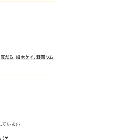
 
真だら
, 
細木ケイ
, 
野菜ソム
しています。
)❤︎