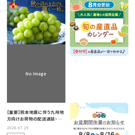
旬の産直品「山形県産 シャイ
8月の【旬の産直品カレンダ
ンマスカット」の販売を開始し
ー】を公開しました！
ました。
2026.08.03
2026.07.31
お知らせ
お知らせ
No Image
【重要】熊本地震に伴う九州地
【重要】お盆期間中の営業、商
方向けお荷物の配送遅延・お
品の発送に関するお知らせ
届け制限について
2026.07.29
2026.07.27