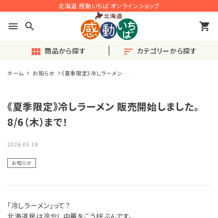
北海道 感動いちば オンラインショップ
menu
search
shopping_cart
商品から探す
カテゴリーから探す
view_module
sort
ホーム
お知らせ
《夏季限定》冷しラーメン 販
search
売開始しました。8/6（木）ま
で！
《夏季限定》冷しラーメン 販売開始しました。
◎おすすめ◎旬の産直品
8/6（木）まで！
♪毎月楽しい〈定期便〉
2026.05.18
感動ギフト
お知らせ
セット商品
「冷しラーメン」って？
単品商品
北海道民は冷やし中華をこう呼ぶんです。