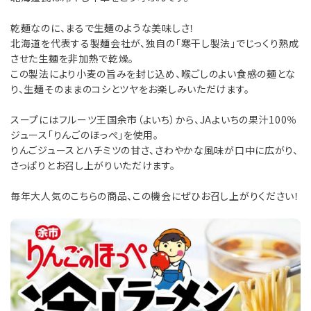
感動いちばのこだわり
乾麺なのに、まるで生麺のような美味しさ！
北海道を代表する製麺会社が、独自の「寒干し製法」でじっくり熟成
させた生麺を非加熱で乾燥。
カンドーマガジン
この製法により小麦の旨みを封じ込め、喉ごしのよい食感の麺とな
り、生麺そのままのコシとツヤをお楽しみいただけます。
簡単！おいしい♪楽うまレシピ
スープにはフルーツ王国余市（よいち）から、JAよいちの果汁100％
とついようこの「浜ばか♡の部屋」
ジュース「りんごのほっぺ」を使用。
りんごジュースとハチミツの甘さ、さわやかな風味が口中に広がり、
さっぱりとお召し上がりいただけます。
お客様の声〈レビュー紹介〉
毎年大人気のこちらの商品、この機会にぜひお召し上がりください！
ご利用ガイド
会員登録
ポイントについて
よくあるご質問