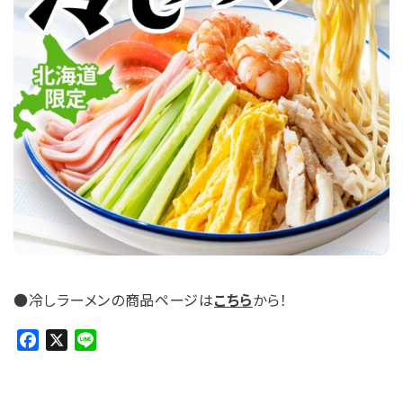
お問い合わせ
●冷しラーメンの商品ページは
こちら
から！
F
X
L
a
i
c
n