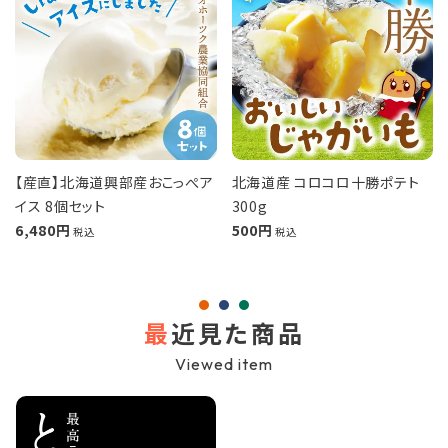
【産直】北海道興部産おこっぺア
北海道産 コロコロ十勝ポテト
イス 8個セット
300g
6,480
500
税込
税込
最
近見た商品
Viewed item