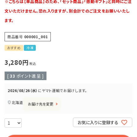
※こちらは【単品商品】のため、「セット商品」「感動ギフト」と同時にご注
文いただけません。恐れ入りますが、別会計でのご注文をお願いいたし
会員登録
ます。
ポイントについて
商品番号
000001_001
よくあるご質問
おすすめ
冷凍
3,280
お問い合わせ
税込
[
33
ポイント進呈 ]
2026/08/26（水）
に
ヤマト運輸
でお届けします。
北海道
お届け先を変更
お気に入りに登録する