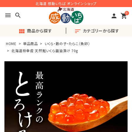
北海道 感動いちば オンラインショップ
0
menu
search
person
shopping_cart
商品から探す
カテゴリーから探す
view_module
sort
HOME
単品商品
いくら・数の子・たらこ（魚卵）
search
北海道枝幸産 天然鮭いくら醤油漬け 70g
ACCOUNT MENU
ようこそ ゲスト 様
meeting_room
person
ログイン
会員登録
◎おすすめ◎旬の産直品
♪毎月楽しい〈定期便〉