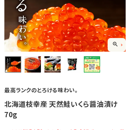
感動ギフト
セット商品
単品商品
感動いちばのこだわり
カンドーマガジン
簡単！おいしい♪楽うまレシピ
最高ランクのとろける味わい。
とついようこの「浜ばか♡の部屋」
北海道枝幸産 天然鮭いくら醤油漬け
70g
お客様の声〈レビュー紹介〉
ご利用ガイド