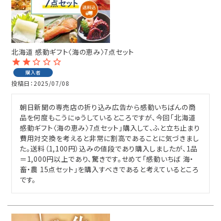
感動ギフト
セット商品
北海道 感動ギフト〈海の恵み〉7点セット
単品商品
購入者
投稿日
2025/07/08
感動いちばのこだわり
朝日新聞の専売店の折り込み広告から感動いちばんの商
品を何度もこうにゅうしているところですが、今回「北海道 
カンドーマガジン
感動ギフト〈海の恵み〉7点セット」購入して、ふと立ち止まり
費用対交換を考えると非常に割高であることに気づきまし
簡単！おいしい♪楽うまレシピ
た。送料（1,100円）込みの値段であり購入しましたが、1品
＝1,000円以上であり、驚きです。せめて「感動いちば 海・
畜・農 15点セット」を購入すべきであると考えているところ
とついようこの「浜ばか♡の部屋」
です。
お客様の声〈レビュー紹介〉
ご利用ガイド