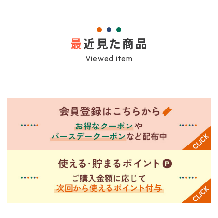
最
近見た商品
Viewed item