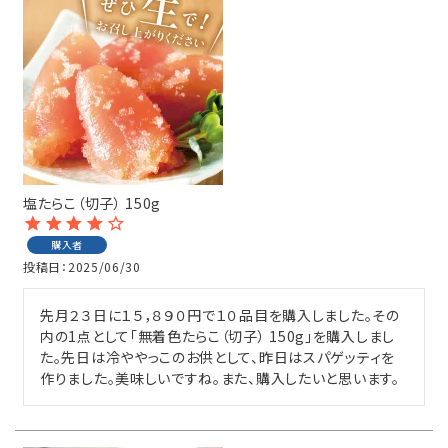
会員登録
ポイントについて
よくあるご質問
お問い合わせ
塩たらこ（切子） 150g
購入者
投稿日
2025/06/30
先月２３日に１５，８９０円で１０品目を購入しました。その
内の1点として「無着色たらこ（切子） 150g」を購入しまし
た。先日は冷ややっこのお供として、昨日はスパゲッティを
作りました。美味しいですね。また、購入したいと思います。