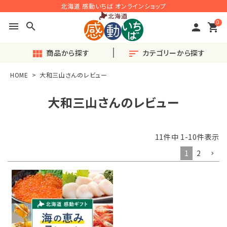
北海道 感動いちば オンラインショップ
0
menu
search
person
shopping_cart
商品から探す
カテゴリーから探す
view_module
sort
HOME
大和三山さんのレビュー
search
大和三山さんのレビュー
ACCOUNT MENU
11
件中
1
-
10
件表示
ようこそ ゲスト 様
1
2
meeting_room
person
ログイン
会員登録
◎おすすめ◎旬の産直品
♪毎月楽しい〈定期便〉