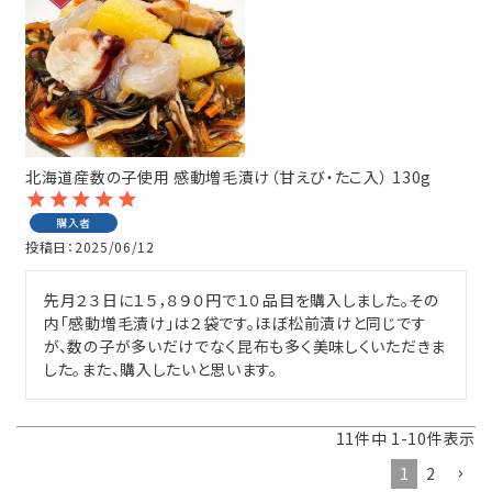
北海道産数の子使用 感動増毛漬け（甘えび・たこ入） 130g
購入者
投稿日
2025/06/12
先月２３日に１５，８９０円で１０品目を購入しました。その
内「感動増毛漬け」は２袋です。ほぼ松前漬けと同じです
が、数の子が多いだけでなく昆布も多く美味しくいただきま
した。また、購入したいと思います。
11
件中
1
-
10
件表示
1
2