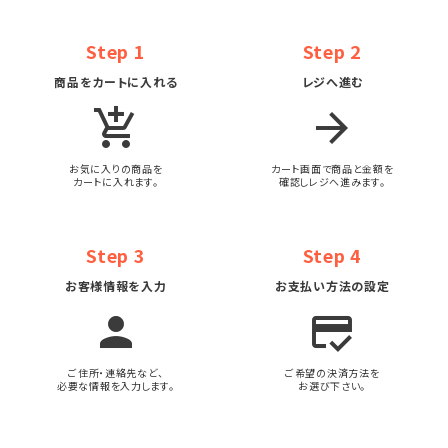
Step 1
Step 2
商品をカートに入れる
レジへ進む
add_shopping_cart
arrow_forward
お気に入りの商品を
カート画面で商品と金額を
カートに入れます。
確認しレジへ進みます。
Step 3
Step 4
お客様情報を入力
お支払い方法の設定
person
credit_score
ご住所・連絡先など、
ご希望の決済方法を
必要な情報を入力します。
お選び下さい。