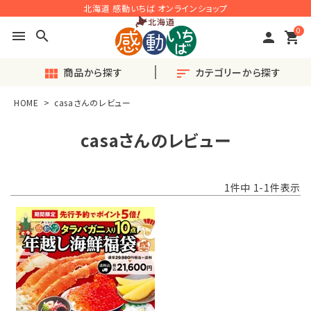
北海道 感動いちば オンラインショップ
0
menu
search
person
shopping_cart
商品から探す
カテゴリーから探す
view_module
sort
HOME
casaさんのレビュー
search
casaさんのレビュー
ACCOUNT MENU
1
件中
1
-
1
件表示
ようこそ ゲスト 様
meeting_room
person
ログイン
会員登録
◎おすすめ◎旬の産直品
♪毎月楽しい〈定期便〉