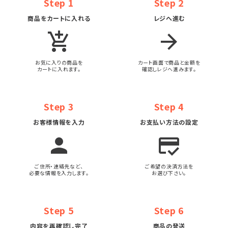
Step 1
Step 2
商品をカートに入れる
レジへ進む
add_shopping_cart
arrow_forward
お気に入りの商品を
カート画面で商品と金額を
カートに入れます。
確認しレジへ進みます。
Step 3
Step 4
お客様情報を入力
お支払い方法の設定
person
credit_score
ご住所・連絡先など、
ご希望の決済方法を
必要な情報を入力します。
お選び下さい。
Step 5
Step 6
内容を再確認し完了
商品の発送