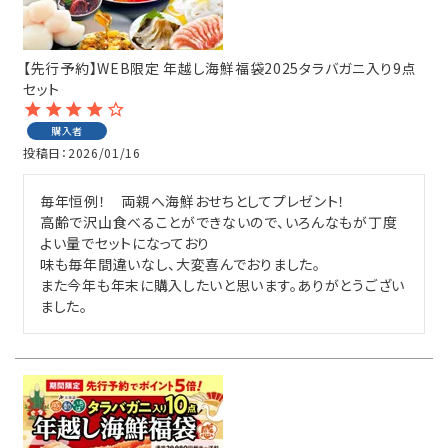
感動ギフト
【先行予約】WEB限定 年越し海鮮福袋2025タラバガニ入り9点
セット商品
セット
購入者
単品商品
投稿日
2026/01/16
感動いちばのこだわり
毎年恒例！　両親へ海鮮おせちとしてプレゼント！

高齢で沢山食べることができないので、いろんなもが丁度
カンドーマガジン
よい量でセットになっており

味も毎年間違いなし、大変喜んでおりました。

また今年も年末に購入したいと思います。ありがとうござい
簡単！おいしい♪楽うまレシピ
とついようこの「浜ばか♡の部屋」
お客様の声〈レビュー紹介〉
ご利用ガイド