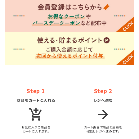
Step 1
Step 2
商品をカートに入れる
レジへ進む
add_shopping_cart
arrow_forward
お気に入りの商品を
カート画面で商品と金額を
カートに入れます。
確認しレジへ進みます。