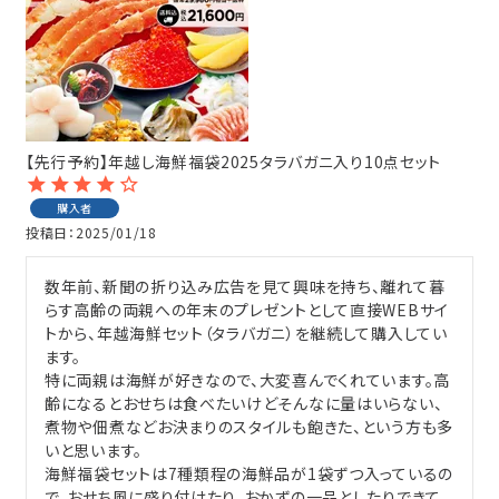
会員登録
ポイントについて
【先行予約】年越し海鮮福袋2025タラバガニ入り10点セット
よくあるご質問
購入者
お問い合わせ
投稿日
2025/01/18
数年前、新聞の折り込み広告を見て興味を持ち、離れて暮
らす高齢の両親への年末のプレゼントとして直接WEBサイ
トから、年越海鮮セット（タラバガニ）を継続して購入してい
ます。

特に両親は海鮮が好きなので、大変喜んでくれています。高
齢になるとおせちは食べたいけどそんなに量はいらない、
煮物や佃煮などお決まりのスタイルも飽きた、という方も多
いと思います。

海鮮福袋セットは7種類程の海鮮品が1袋ずつ入っているの
で、おせち風に盛り付けたり、おかずの一品としたりできて