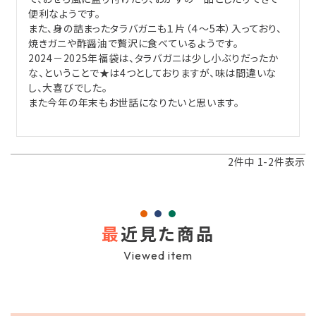
便利なようです。

また、身の詰まったタラバガニも１片（４～5本）入っており、
焼きガニや酢醤油で贅沢に食べているようです。

2024－2025年福袋は、タラバガニは少し小ぶりだったか
な、ということで★は4つとしておりますが、味は間違いな
し、大喜びでした。

また今年の年末もお世話になりたいと思います。

2
件中
1
-
2
件表示
最
近見た商品
Viewed item