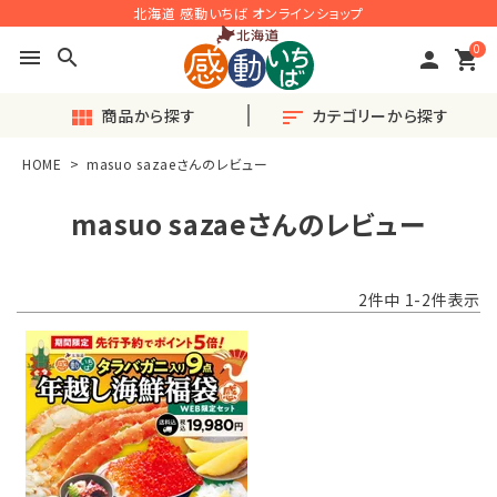
北海道 感動いちば オンラインショップ
0
menu
search
person
shopping_cart
商品から探す
カテゴリーから探す
view_module
sort
HOME
masuo sazaeさんのレビュー
search
masuo sazaeさんのレビュー
ACCOUNT MENU
2
件中
1
-
2
件表示
ようこそ ゲスト 様
meeting_room
person
ログイン
会員登録
◎おすすめ◎旬の産直品
♪毎月楽しい〈定期便〉