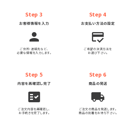
Step 3
Step 4
お客様情報を入力
お支払い方法の設定
person
credit_score
ご住所・連絡先など、
ご希望の決済方法を
必要な情報を入力します。
お選び下さい。
Step 5
Step 6
内容を再確認し完了
商品の発送
fact_check
local_shipping
ご注文内容を再確認し、
ご注文の商品を発送します。
お手続きを完了します。
商品の到着をお待ち下さい。