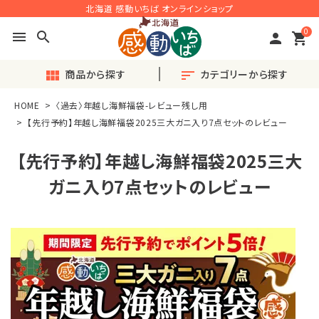
北海道 感動いちば オンラインショップ
0
menu
search
person
shopping_cart
商品から探す
カテゴリーから探す
view_module
sort
HOME
〈過去〉年越し海鮮福袋-レビュー残し用
search
【先行予約】年越し海鮮福袋2025三大ガニ入り7点セットのレビュー
【先行予約】年越し海鮮福袋2025三大
ACCOUNT MENU
ガニ入り7点セットのレビュー
ようこそ ゲスト 様
meeting_room
person
ログイン
会員登録
◎おすすめ◎旬の産直品
♪毎月楽しい〈定期便〉