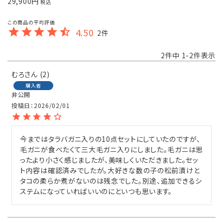
29,900
税込
会員登録
4.50
2
ポイントについて
2
件中
1
-
2
件表示
むろ
2
よくあるご質問
購入者
非公開
お問い合わせ
投稿日
2026/02/01
今まではタラバガニ入りの10点セットにしていたのですが、
毛ガニが食べたくて三大毛ガニ入りにしました。毛ガニは思
ったより小さく感じましたが、美味しくいただきました。セッ
ト内容は確認済みでしたが。大好きな数の子の松前漬けと
タコの柔らか煮がないのは残念でした。別途、追加できるシ
ステムになっていればいいのにといつも思います。