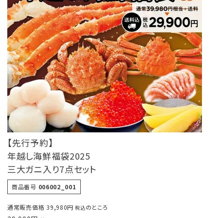
感動ギフト
セット商品
単品商品
感動いちばのこだわり
カンドーマガジン
【先行予約】
簡単！おいしい♪楽うまレシピ
年越し海鮮福袋2025
とついようこの「浜ばか♡の部屋」
三大ガニ入り7点セット
商品番号
006002_001
お客様の声〈レビュー紹介〉
通常販売価格
39,980
のところ
税込
ご利用ガイド