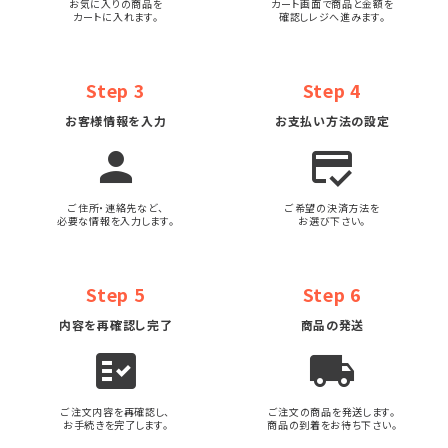
お気に入りの商品を
カート画面で商品と金額を
カートに入れます。
確認しレジへ進みます。
Step 3
Step 4
お客様情報を入力
お支払い方法の設定
person
credit_score
ご住所・連絡先など、
ご希望の決済方法を
必要な情報を入力します。
お選び下さい。
Step 5
Step 6
内容を再確認し完了
商品の発送
fact_check
local_shipping
ご注文内容を再確認し、
ご注文の商品を発送します。
お手続きを完了します。
商品の到着をお待ち下さい。