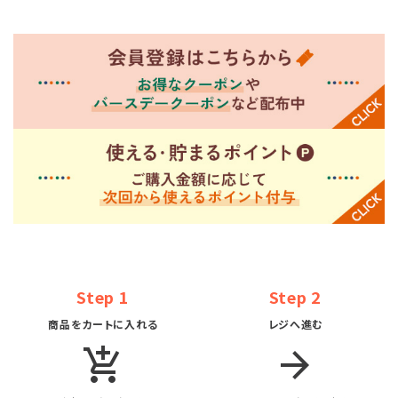
Step 1
Step 2
商品をカートに入れる
レジへ進む
add_shopping_cart
arrow_forward