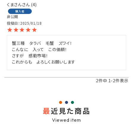
くまさん
4
購入者
非公開
投稿日
2025/01/18
蟹三種　タラバ　毛蟹　ズワイ！

こんなに　入って　この価額！

さすが　感動市場！

これからも　よろしくお願いします
2
件中
1
-
2
件表示
最
近見た商品
Viewed item