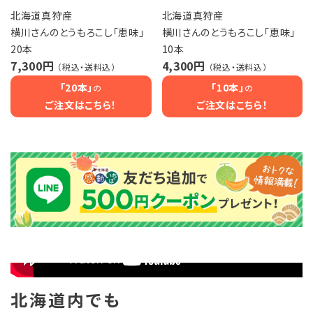
北海道真狩産
北海道真狩産
横川さんのとうもろこし「恵味」
横川さんのとうもろこし「恵味」
20本
10本
7,300円
4,300円
（税込・送料込）
（税込・送料込）
「20本」
「10本」
の
の
ご注文はこちら！
ご注文はこちら！
北海道内でも