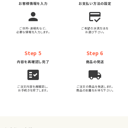
お客様情報を入力
お支払い方法の設定
person
credit_score
ご住所・連絡先など、
ご希望の決済方法を
必要な情報を入力します。
お選び下さい。
Step 5
Step 6
内容を再確認し完了
商品の発送
fact_check
local_shipping
ご注文内容を再確認し、
ご注文の商品を発送します。
お手続きを完了します。
商品の到着をお待ち下さい。