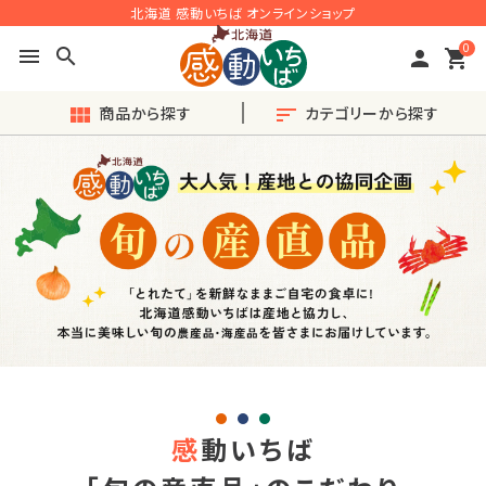
北海道 感動いちば オンラインショップ
0
menu
search
person
shopping_cart
商品から探す
カテゴリーから探す
view_module
sort
search
ACCOUNT MENU
ようこそ ゲスト 様
meeting_room
person
ログイン
会員登録
◎おすすめ◎旬の産直品
感
動いちば
♪毎月楽しい〈定期便〉