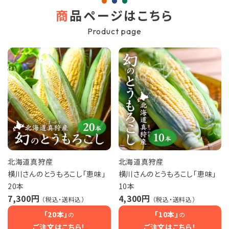
商
品ページはこちら
Product page
北海道真狩産
北海道真狩産
横川さんのとうもろこし「恵味」
横川さんのとうもろこし「恵味」
20本
10本
7,300円
4,300円
（税込・送料込）
（税込・送料込）
「20本」
「10本」
の
の
ご注文はこちら！
ご注文はこちら！