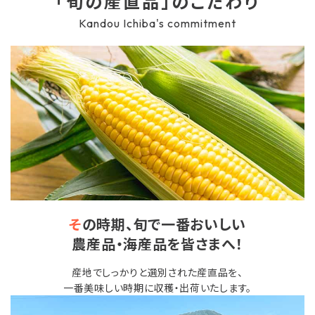
「旬の産直品」のこだわり
Kandou Ichiba's commitment
感動ギフト
セット商品
単品商品
感動いちばのこだわり
カンドーマガジン
簡単！おいしい♪楽うまレシピ
そ
の時期、旬で一番おいしい
農産品・海産品を皆さまへ！
とついようこの「浜ばか♡の部屋」
産地でしっかりと選別された産直品を、
お客様の声〈レビュー紹介〉
一番美味しい時期に収穫・出荷いたします。
ご利用ガイド