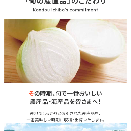
「旬の産直品」のこだわり
Kandou Ichiba's commitment
感動ギフト
セット商品
単品商品
感動いちばのこだわり
カンドーマガジン
簡単！おいしい♪楽うまレシピ
そ
の時期、旬で一番おいしい
農産品・海産品を皆さまへ！
とついようこの「浜ばか♡の部屋」
産地でしっかりと選別された産直品を、
お客様の声〈レビュー紹介〉
一番美味しい時期に収穫・出荷いたします。
ご利用ガイド