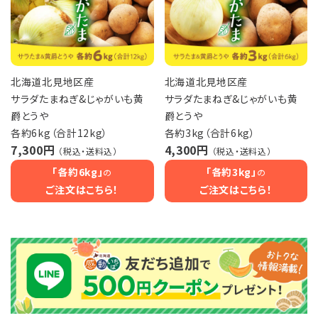
北海道北見地区産
北海道北見地区産
サラダたまねぎ&じゃがいも黄
サラダたまねぎ&じゃがいも黄
爵とうや
爵とうや
各約6kg（合計12kg）
各約3kg（合計6kg）
7,300円
4,300円
（税込・送料込）
（税込・送料込）
「各約6kg」
「各約3kg」
の
の
ご注文はこちら！
ご注文はこちら！