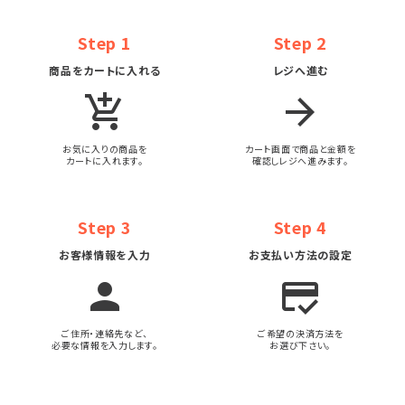
Step 1
Step 2
商品をカートに入れる
レジへ進む
add_shopping_cart
arrow_forward
お気に入りの商品を
カート画面で商品と金額を
カートに入れます。
確認しレジへ進みます。
Step 3
Step 4
お客様情報を入力
お支払い方法の設定
person
credit_score
ご住所・連絡先など、
ご希望の決済方法を
必要な情報を入力します。
お選び下さい。