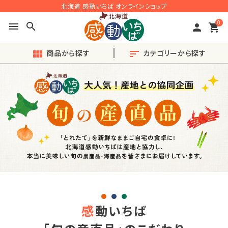
北海道 感動いちば オンラインショップ
0
menu
search
person
shopping_cart
商品から探す
カテゴリーから探す
view_module
sort
search
ACCOUNT MENU
ようこそ ゲスト 様
meeting_room
person
ログイン
会員登録
◎おすすめ◎旬の産直品
感
動いちば
♪毎月楽しい〈定期便〉