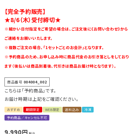
【完全予約販売】
会員登録
★8/6（木）受付締切★
※細かい日付指定をご希望の場合は、ご注文後に《お問い合わせ》から
ポイントについて
ご連絡をお願いいたします。
よくあるご質問
※複数ご注文の場合、「1セットごとのお会計」となります。
※予約商品のため、お申し込み時に商品代金のお引き落としをしており
お問い合わせ
ます（後払いは商品到着後、代引きは商品お届け時となります）。
商品番号
004004_002
こちらは「予約商品」です。
お届け時期は上記をご確認ください。
おすすめ
期間限定
WEB限定
送料込み
冷凍
予約商品／キャンセル不可
9,990
税込