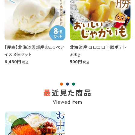
【産直】北海道興部産おこっぺア
北海道産 コロコロ十勝ポテト
イス 8個セット
300g
6,480
500
税込
税込
最
近見た商品
Viewed item