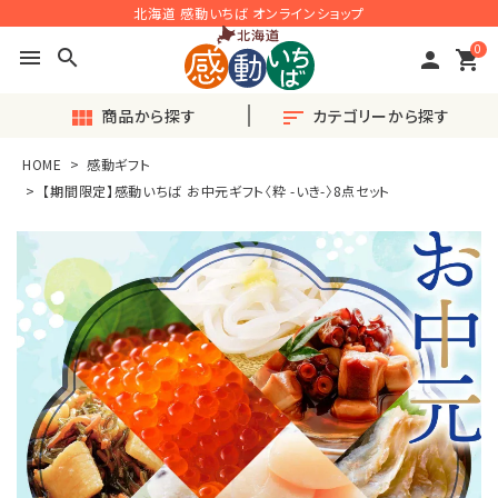
北海道 感動いちば オンラインショップ
0
menu
search
person
shopping_cart
商品から探す
カテゴリーから探す
view_module
sort
HOME
感動ギフト
search
【期間限定】感動いちば お中元ギフト〈粋 -いき-〉8点セット
ACCOUNT MENU
ようこそ ゲスト 様
meeting_room
person
ログイン
会員登録
◎おすすめ◎旬の産直品
♪毎月楽しい〈定期便〉