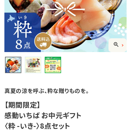
感動ギフト
セット商品
単品商品
感動いちばのこだわり
カンドーマガジン
簡単！おいしい♪楽うまレシピ
真夏の涼を呼ぶ、粋な贈りものを。
とついようこの「浜ばか♡の部屋」
【期間限定】
感動いちば お中元ギフト
お客様の声〈レビュー紹介〉
〈粋 -いき-〉8点セット
ご利用ガイド