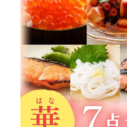
♪毎月楽しい〈定期便〉
感動ギフト
セット商品
単品商品
感動いちばのこだわり
カンドーマガジン
簡単！おいしい♪楽うまレシピ
とついようこの「浜ばか♡の部屋」
お客様の声〈レビュー紹介〉