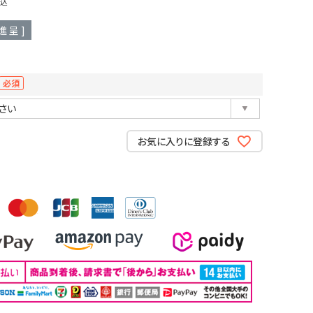
込
進呈 ]
(必
須)
お気に入りに登録する