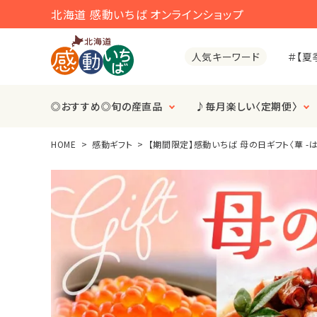
北海道 感動いちば オンラインショップ
＃【夏
人気キーワード
◎おすすめ◎旬の産直品
♪毎月楽しい〈定期便〉
HOME
感動ギフト
【期間限定】感動いちば 母の日ギフト〈華 -は
search
ACCOUNT MENU
ようこそ ゲスト 様
meeting_room
person
ログイン
会員登録
◎おすすめ◎旬の産直品