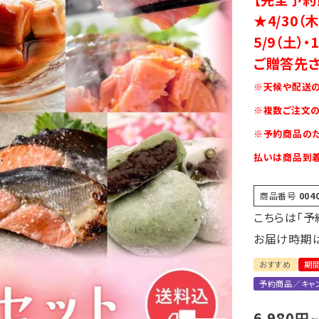
★4/30（
5/9（土）
ご贈答先さ
※天候や配送の
※複数ご注文の
※予約商品のた
払いは商品到着
商品番号
004
こちらは「予
お届け時期
おすすめ
期
予約商品／キャ
6,980