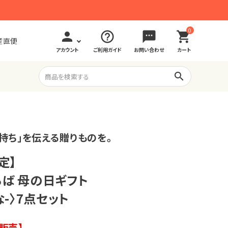
0
person
help_outline
sms
shopping_cart
産直便
アカウント
ご利用ガイド
お問い合わせ
カート
search
持ち」を伝える贈りものを。
定】
ば 母の日ギフト
な-〉7点セット
販売】