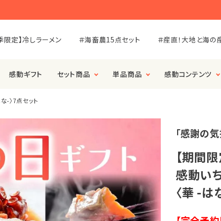
季限定】冷しラーメン
＃海畜農15点セット
＃産直！大地と海の
感動ギフト
セット商品
単品商品
感動コンテンツ
な-〉7点セット
「感謝の気
【期間限
感動いち
〈華 -は
【完全予約