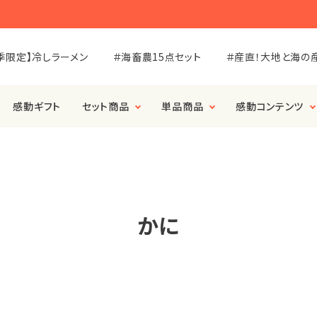
季限定】冷しラーメン
＃海畜農15点セット
＃産直！大地と海の
感動ギフト
セット商品
単品商品
感動コンテンツ
かに