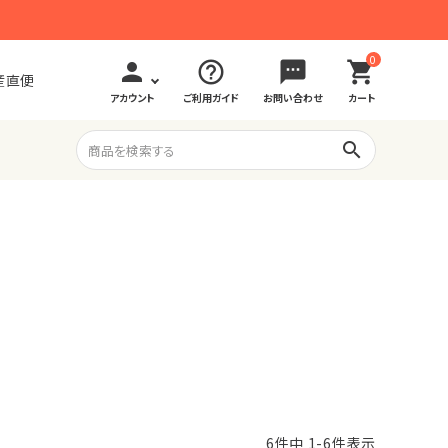
0
person
help_outline
sms
shopping_cart
産直便
アカウント
ご利用ガイド
お問い合わせ
カート
search
6
件中
1
-
6
件表示