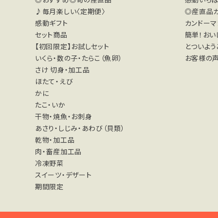
♪毎月楽しい〈定期便〉
◎産直品
感動ギフト
カンドーマ
セット商品
簡単！おい
【初回限定】お試しセット
とついよう
いくら・数の子・たらこ（魚卵）
お客様の声
さけ 切身・加工品
ほたて・えび
かに
たこ・いか
干物・焼魚・お刺身
あさり・しじみ・あわび（貝類）
乾物・加工品
肉・畜産加工品
冷凍野菜
スイーツ・デザート
期間限定