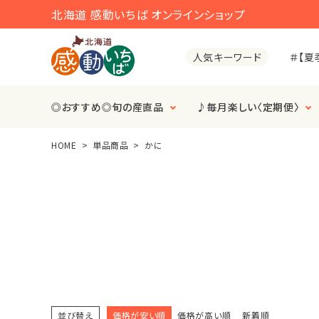
北海道 感動いちば オンラインショップ
＃【夏
人気キーワード
◎おすすめ◎旬の産直品
♪毎月楽しい〈定期便〉
HOME
単品商品
かに
search
ACCOUNT MENU
ようこそ ゲスト 様
meeting_room
person
ログイン
会員登録
◎おすすめ◎旬の産直品
並び替え
価格が安い順
価格が高い順
新着順