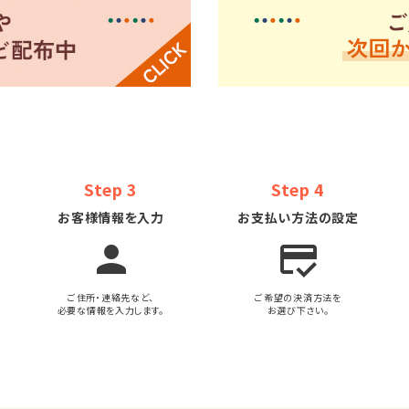
Step 3
Step 4
お客様情報を入力
お支払い方法の設定
person
credit_score
ご住所・連絡先など、
ご希望の決済方法を
必要な情報を入力します。
お選び下さい。