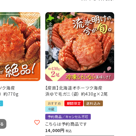
ツク海産
【産直】北海道オホーツク海産
 約770g
浜ゆで毛ガニ（姿） 約430g×2尾
凍
おすすめ
期間限定
送料込み
冷蔵
予約商品／キャンセル不可
こちらは予約商品です
る
14,000
税込