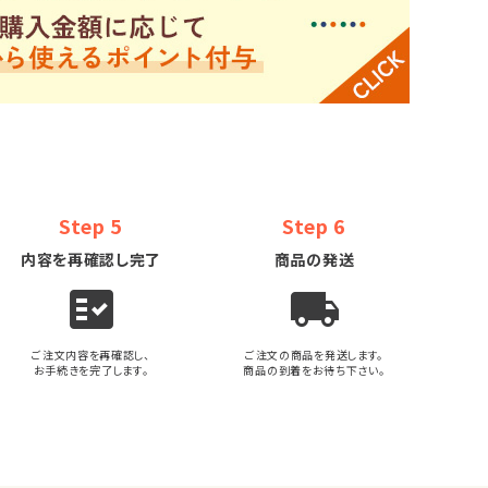
Step 5
Step 6
内容を再確認し完了
商品の発送
fact_check
local_shipping
ご注文内容を再確認し、
ご注文の商品を発送します。
お手続きを完了します。
商品の到着をお待ち下さい。