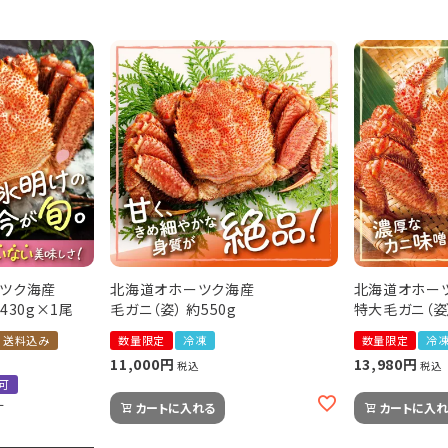
ーツク海産
北海道オホーツク海産
北海道オホー
430g×1尾
毛ガニ（姿） 約550g
特大毛ガニ（姿）
送料込み
数量限定
冷凍
数量限定
冷
11,000
13,980
税込
税込
可
す
カートに入れる
カートに入れ