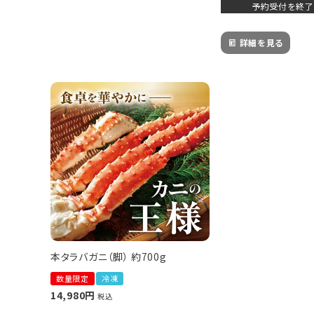
予約受付を終了
ご利用ガイド
詳細を見る
会員登録
ポイントについて
よくあるご質問
お問い合わせ
本タラバガニ（脚） 約700g
数量限定
冷凍
14,980
税込