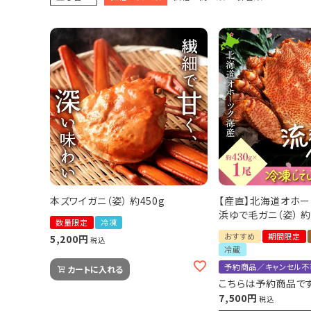
♪毎月楽しい〈定期便〉
感動ギフト
セット商品
単品商品
感動いちばのこだわり
カンドーマガジン
本ズワイガニ（姿） 約450g
【産直】北海道オホ
浜ゆで毛ガニ（姿） 約
数量限定
冷凍
簡単！おいしい♪楽うまレシピ
おすすめ
期間限定
5,200
税込
冷蔵
とついようこの「浜ばか♡の部屋」
予約商品／キャンセル不
カートに入れる
こちらは予約商品で
7,500
お客様の声〈レビュー紹介〉
税込