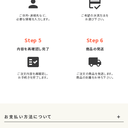
person
credit_score
ご住所・連絡先など、
ご希望の決済方法を
必要な情報を入力します。
お選び下さい。
Step 5
Step 6
内容を再確認し完了
商品の発送
fact_check
local_shipping
ご注文内容を再確認し、
ご注文の商品を発送します。
お手続きを完了します。
商品の到着をお待ち下さい。
お支払い方法について