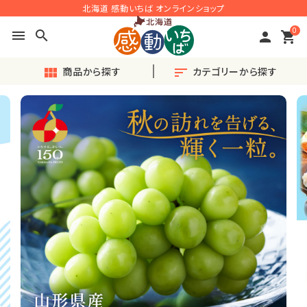
北海道 感動いちば オンラインショップ
0
menu
search
person
shopping_cart
商品から探す
カテゴリーから探す
view_module
sort
search
ACCOUNT MENU
ようこそ ゲスト 様
meeting_room
person
ログイン
会員登録
◎おすすめ◎旬の産直品
♪毎月楽しい〈定期便〉