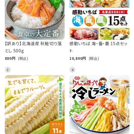
【訳あり】北海道産 秋鮭切り落
感動いちば 海・畜・農 15点セッ
とし 500g
ト
880
(税込)
10,800
(税込)
3
4