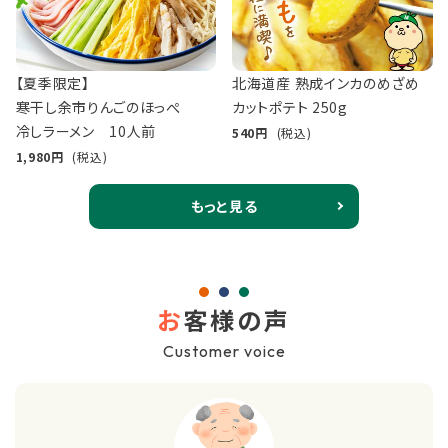
【夏季限定】
北海道産 熟成インカのめざめ
寒干し余市りんごのほっぺ
カットポテト 250g
冷しラーメン 10人前
540
(税込)
1,980
(税込)
もっと見る
お
客様の声
Customer voice