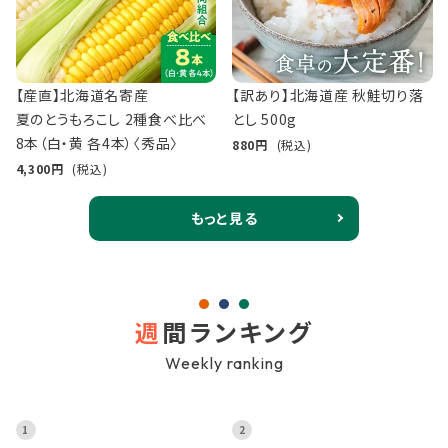
【産直】北海道名寄産
【訳あり】北海道産 秋鮭切り落
夏のとうもろこし 2種食べ比べ
とし 500g
8本（白・黄 各4本）〈秀品〉
880
(税込)
4,300
(税込)
もっと見る
週
間ランキング
Weekly ranking
1
2