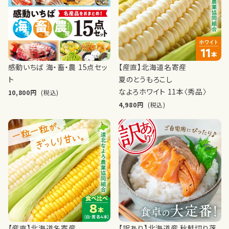
感動いちば 海・畜・農 15点セッ
【産直】北海道名寄産
ト
夏のとうもろこし
なよろホワイト 11本〈秀品〉
10,800
(税込)
4,980
(税込)
【産直】北海道名寄産
【訳あり】北海道産 秋鮭切り落