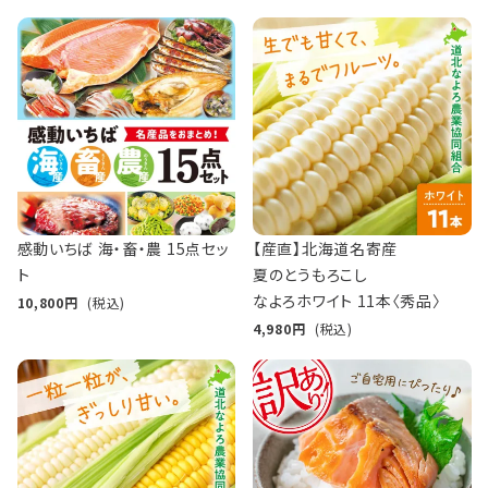
感動いちば 海・畜・農 15点セッ
【産直】北海道名寄産
ト
夏のとうもろこし
なよろホワイト 11本〈秀品〉
10,800
(税込)
4,980
(税込)