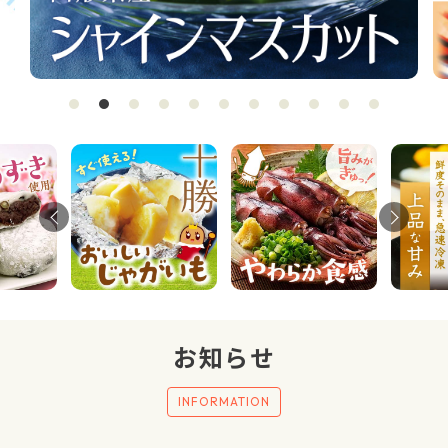
感動ギフト
セット商品
単品商品
感動いちばのこだわり
カンドーマガジン
簡単！おいしい♪楽うまレシピ
とついようこの「浜ばか♡の部屋」
お知らせ
お客様の声〈レビュー紹介〉
INFORMATION
ご利用ガイド