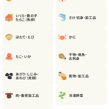
いくら・数の子
さけ 切身・加工品
たらこ（魚卵）
ほたて・えび
かに
干物・焼魚・
たこ・いか
お刺身
あさり・しじみ・
乾物・加工品
あわび（貝類）
肉・畜産加工品
冷凍野菜